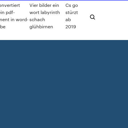
onvertiert
Vier bilder ein
Cs go
in pdf-
wort labyrinth
stürzt
ent in word-
schach
ab
ube
glühbirnen
2019