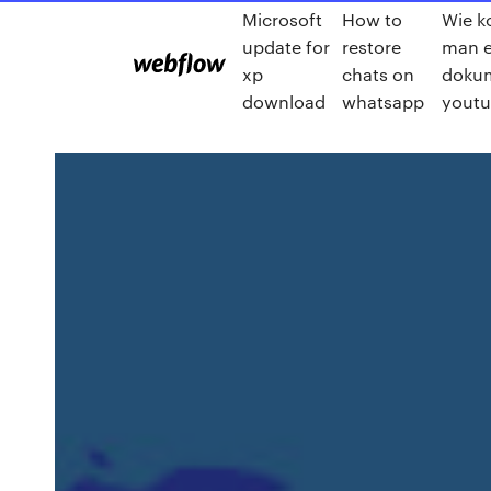
Microsoft
How to
Wie k
update for
restore
man e
xp
chats on
dokum
download
whatsapp
yout